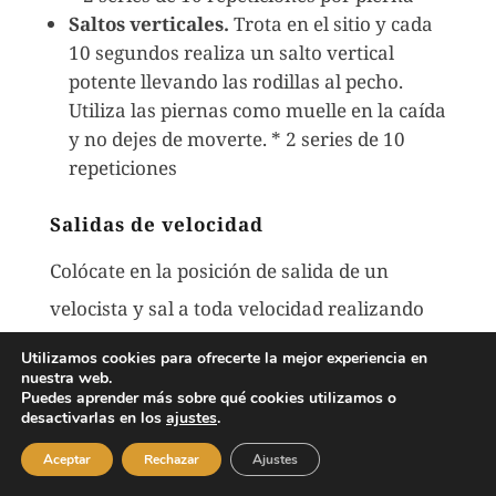
Saltos verticales.
Trota en el sitio y cada
10 segundos realiza un salto vertical
potente llevando las rodillas al pecho.
Utiliza las piernas como muelle en la caída
y no dejes de moverte. * 2 series de 10
repeticiones
Salidas de velocidad
Colócate en la posición de salida de un
velocista y sal a toda velocidad realizando
un sprint corto pero potente. Vuelve
Utilizamos cookies para ofrecerte la mejor experiencia en
nuestra web.
trotando mientras recuperas y, sin
Puedes aprender más sobre qué cookies utilizamos o
1
desactivarlas en los
ajustes
.
descansar mas, repite la siguiente salida. *
De 5 a 10 salidas explosivas
Aceptar
Rechazar
Ajustes