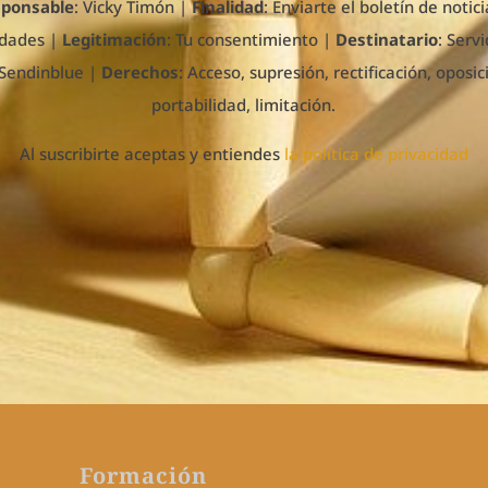
sponsable
: Vicky Timón
|
Finalidad
: Enviarte el boletín de notici
dades |
Legitimación
: Tu consentimiento |
Destinatario
: Serv
Sendinblue |
Derechos
: Acceso, supresión, rectificación, oposic
portabilidad, limitación.
Al suscribirte aceptas y entiendes
la política de privacidad
Formación