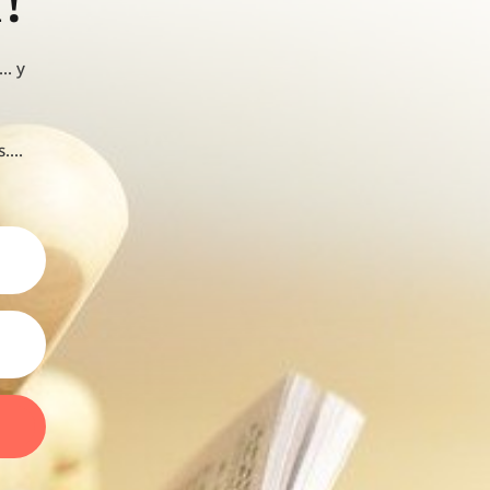
!
.. y
...