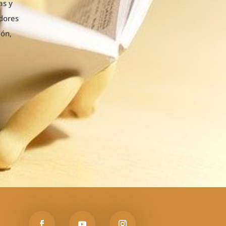
as y
idores
ión,