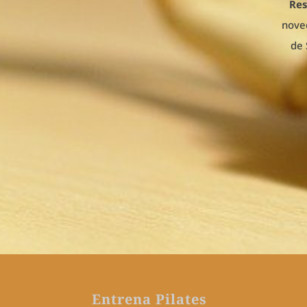
Re
nove
de 
Entrena Pilates